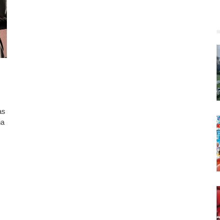
as
na