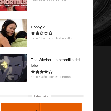
Bobby Z
hace 11 años
por
Makelelillo
The Witcher: La pesadilla del
lobo
hace 5 años
por
Dani Birras
Filmlista