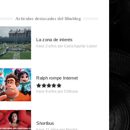
Artículos destacados del filmblog
La zona de interés
hace 2 años
por
Carla Aguilar Lopez
Ralph rompe Internet
hace 8 años
por
Chibusa
Shortbus
hace 11 años
por
Fendor