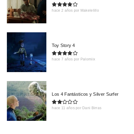
hace 2 años
por
Makelelillo
Toy Story 4
hace 7 años
por
Palomiix
Los 4 Fantásticos y Silver Surfer
hace 11 años
por
Dani Birras