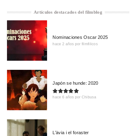
Artículos destacados del filmblog
Nominaciones Oscar 2025
hace 2 años
por
filmfilicos
Japón se hunde: 2020
hace 6 años
por
Chibusa
L’àvia i el foraster