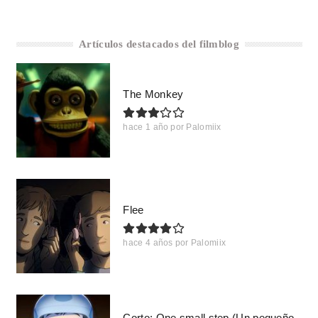
Artículos destacados del filmblog
The Monkey
hace 1 año
por
Palomiix
Flee
hace 4 años
por
Palomiix
Corto: One small step (Un pequeño