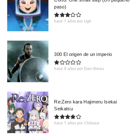
paso)
hace 7 años
por
Ugh
300 El origen de un imperio
hace 9 años
por
Dani Birras
Re:Zero kara Hajimeru Isekai
Seikatsu
hace 7 años
por
Chibusa