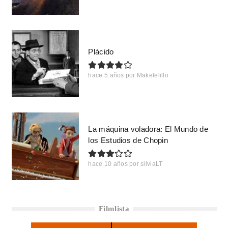
Plácido
hace 5 años
por
Makelelillo
La máquina voladora: El Mundo de
los Estudios de Chopin
hace 10 años
por
silviaLT
Filmlista