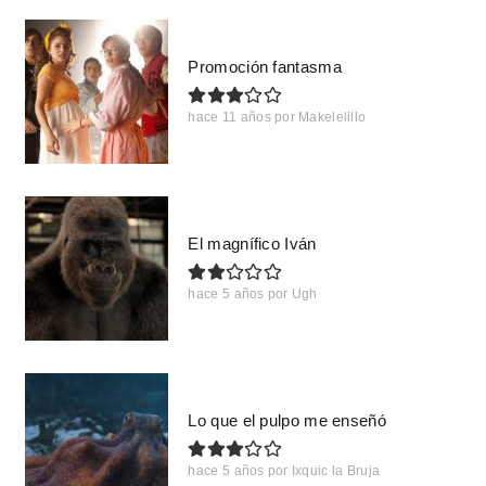
Promoción fantasma
hace 11 años
por
Makelelillo
El magnífico Iván
hace 5 años
por
Ugh
Lo que el pulpo me enseñó
hace 5 años
por
Ixquic la Bruja