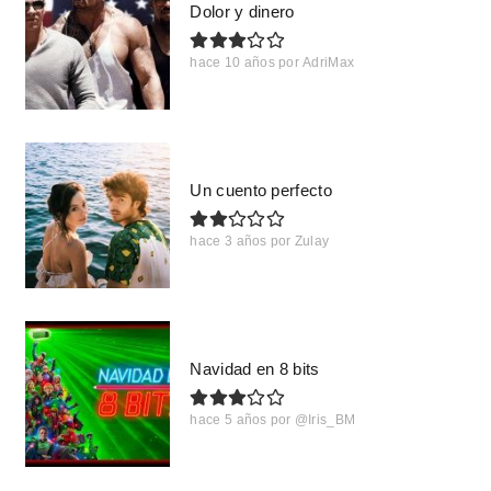
Dolor y dinero
hace 10 años
por
AdriMax
Un cuento perfecto
hace 3 años
por
Zulay
Navidad en 8 bits
hace 5 años
por
@Iris_BM