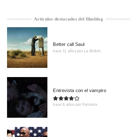
Artículos destacados del filmblog
Better call Saul
hace 11 años
por
La British
Entrevista con el vampiro
hace 6 años
por
Palomiix