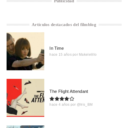
Publicidad
Artículos destacados del filmblog
In Time
hace 15 años
por
Makelelillo
The Flight Attendant
hace 4 años
por
@Iris_BM