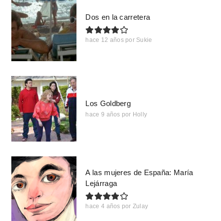
Dos en la carretera
hace 12 años
por
Sukie
Los Goldberg
hace 9 años
por
Holly
A las mujeres de España: María
Lejárraga
hace 4 años
por
Zulay