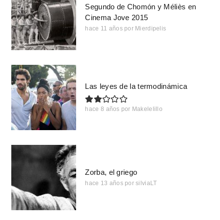
Segundo de Chomón y Méliès en
Cinema Jove 2015
hace 11 años
por
Mierdipelis
Las leyes de la termodinámica
hace 8 años
por
Makelelillo
Zorba, el griego
hace 13 años
por
silviaLT