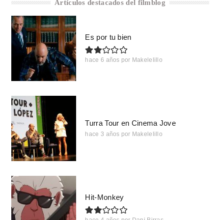
Artículos destacados del filmblog
Es por tu bien
hace 6 años
por
Makelelillo
Turra Tour en Cinema Jove
hace 3 años
por
Makelelillo
Hit-Monkey
hace 4 años
por
Dani Birras