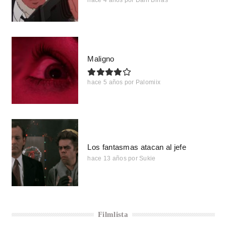
Maligno
hace 5 años
por
Palomiix
Los fantasmas atacan al jefe
hace 13 años
por
Sukie
Filmlista