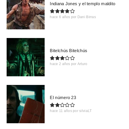
Indiana Jones y el templo maldito
hace 6 años
por
Dani Birras
Bitelchús Bitelchús
hace 2 años
por
Arturo
El número 23
hace 11 años
por
silviaLT