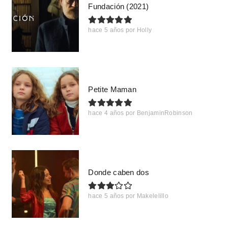
Fundación (2021)
hace 5 años
por
Holly
Petite Maman
hace 4 años
por
BenjaminRobinson
Donde caben dos
hace 5 años
por
Makelelillo