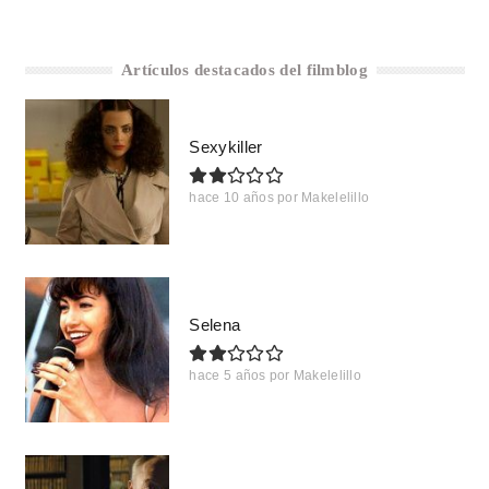
Artículos destacados del filmblog
Sexykiller
hace 10 años
por
Makelelillo
Selena
hace 5 años
por
Makelelillo