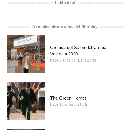
Publicidad
Artículos destacados del filmblog
Crónica del Salón del Cómic
València 2020
hace 6 años
por
Dani Birras
The Green Hornet
hace 15 años
por
Ugh