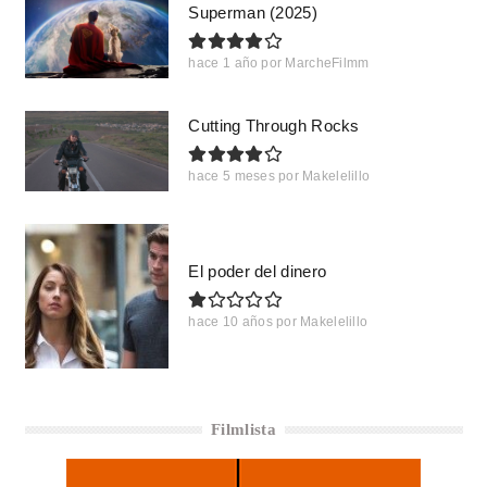
Superman (2025)
hace 1 año
por
MarcheFilmm
Cutting Through Rocks
hace 5 meses
por
Makelelillo
El poder del dinero
hace 10 años
por
Makelelillo
Filmlista