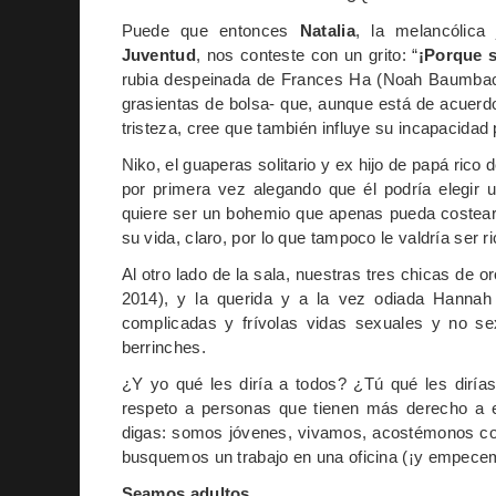
Puede que entonces
Natalia
, la melancólica
Juventud
, nos conteste con un grito: “
¡Porque 
rubia despeinada de Frances Ha (Noah Baumbach
grasientas de bolsa- que, aunque está de acuerdo
tristeza, cree que también influye su incapacidad
Niko, el guaperas solitario y ex hijo de papá rico
por primera vez alegando que él podría elegir u
quiere ser un bohemio que apenas pueda costear
su vida, claro, por lo que tampoco le valdría ser ri
Al otro lado de la sala, nuestras tres chicas de or
2014), y la querida y a la vez odiada Hanna
complicadas y frívolas vidas sexuales y no s
berrinches.
¿Y yo qué les diría a todos? ¿Tú qué les dirías 
respeto a personas que tienen más derecho a es
digas: somos jóvenes, vivamos, acostémonos co
busquemos un trabajo en una oficina (¡y empece
Seamos adultos.