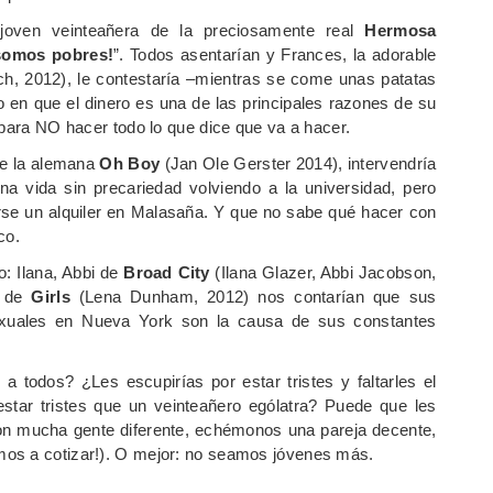
 joven veinteañera de la preciosamente real
Hermosa
somos pobres!
”. Todos asentarían y Frances, la adorable
, 2012), le contestaría –mientras se come unas patatas
 en que el dinero es una de las principales razones de su
 para NO hacer todo lo que dice que va a hacer.
 de la alemana
Oh Boy
(Jan Ole Gerster 2014), intervendría
na vida sin precariedad volviendo a la universidad, pero
se un alquiler en Malasaña. Y que no sabe qué hacer con
co.
o: Ilana, Abbi de
Broad City
(Ilana Glazer, Abbi Jacobson,
h de
Girls
(Lena Dunham, 2012) nos contarían que sus
exuales en Nueva York son la causa de sus constantes
a todos? ¿Les escupirías por estar tristes y faltarles el
tar tristes que un veinteañero ególatra? Puede que les
n mucha gente diferente, echémonos una pareja decente,
mos a cotizar!). O mejor: no seamos jóvenes más.