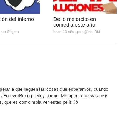
ión del interno
De lo mejorcito en
comedia este año
por
Stigma
hace 13 años
por
@Iris_BM
perar a que lleguen las cosas que esperamos, cuando
 #ForeverBoring. ¡Muy bueno! Me apunto nuevas pelis
s, que es como mola ver estas pelis 🙂