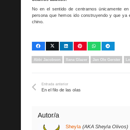
No en el sentido de centrarnos únicamente en el
persona que hemos ido construyendo y que ya es
chino.
Abbi Jacobson
Ilana Glazer
Jan Ole Gerster
L
Entrada anterior
En el filo de las olas
Autor/a
Sheyla
(AKA Sheyla Olivos)