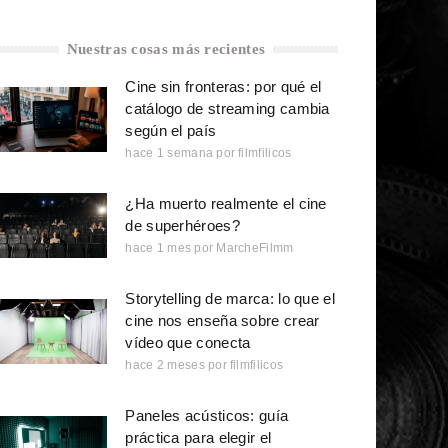
Nuestras cosas más recientes
Cine sin fronteras: por qué el
catálogo de streaming cambia
según el país
hace 1 semana
por
filmfilicos
¿Ha muerto realmente el cine
de superhéroes?
hace 1 mes
por
MarcheFilmm
Storytelling de marca: lo que el
cine nos enseña sobre crear
vídeo que conecta
hace 2 meses
por
filmfilicos
Paneles acústicos: guía
práctica para elegir el