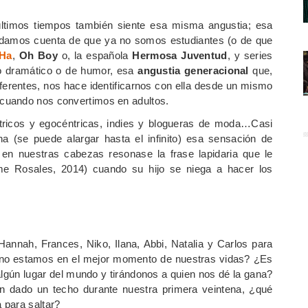
últimos tiempos también siente esa misma angustia; esa
 damos cuenta de que ya no somos estudiantes (o de que
 Ha
,
Oh Boy
o, la española
Hermosa Juventud
, y series
o dramático o de humor, esa
angustia generacional
que,
ferentes, nos hace identificarnos con ella desde un mismo
 cuando nos convertimos en adultos.
éntricos y egocéntricas, indies y blogueras de moda…Casi
na (se puede alargar hasta el infinito) esa sensación de
 en nuestras cabezas resonase la frase lapidaria que le
e Rosales, 2014) cuando su hijo se niega a hacer los
Hannah, Frances, Niko, Ilana, Abbi, Natalia y Carlos para
no estamos en el mejor momento de nuestras vidas? ¿Es
gún lugar del mundo y tirándonos a quien nos dé la gana?
 dado un techo durante nuestra primera veintena, ¿qué
 para saltar?