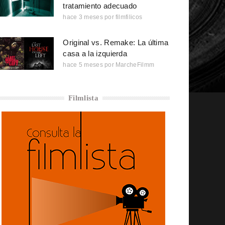
tratamiento adecuado
hace 3 meses
por
filmfilicos
Original vs. Remake: La última
casa a la izquierda
hace 5 meses
por
MarcheFilmm
Filmlista