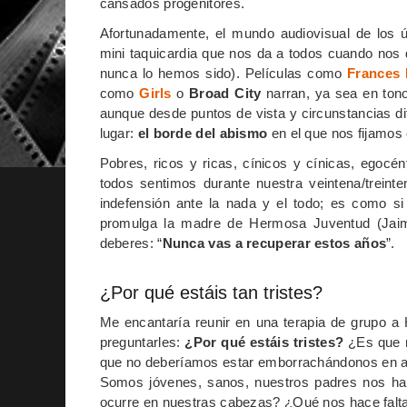
cansados progenitores.
Afortunadamente, el mundo audiovisual de los 
mini taquicardia que nos da a todos cuando nos
nunca lo hemos sido). Películas como
Frances
como
Girls
o
Broad City
narran, ya sea en ton
aunque desde puntos de vista y circunstancias di
lugar:
el borde del abismo
en el que nos fijamos
Pobres, ricos y ricas, cínicos y cínicas, egoc
todos sentimos durante nuestra veintena/treinte
indefensión ante la nada y el todo; es como si
promulga la madre de Hermosa Juventud (Jaim
deberes: “
Nunca vas a recuperar estos años
”.
¿Por qué estáis tan tristes?
Me encantaría reunir en una terapia de grupo a 
preguntarles:
¿Por qué estáis tristes?
¿Es que 
que no deberíamos estar emborrachándonos en al
Somos jóvenes, sanos, nuestros padres nos han
ocurre en nuestras cabezas? ¿Qué nos hace falta