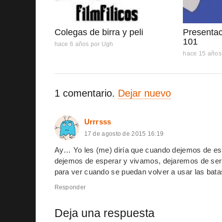
Colegas de birra y peli
Presentac
101
hace 6 años
por
Ugh
hace 15 años
1
comentario
.
Dejar nuevo
Urrrsss
17 de agosto de 2015 16:19
Ay… Yo les (me) diría que cuando dejemos de es
dejemos de esperar y vivamos, dejaremos de ser
para ver cuando se puedan volver a usar las bata
Responder
Deja una respuesta