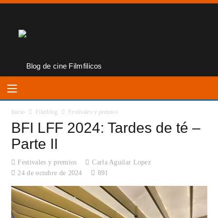
Inicio
Filmblog
Festivales y premios
BFI LFF 2024: Tardes de té –
Parte II
Festivales y premios
Carla Aguilar Lopez
24 de octubre de 2024
891