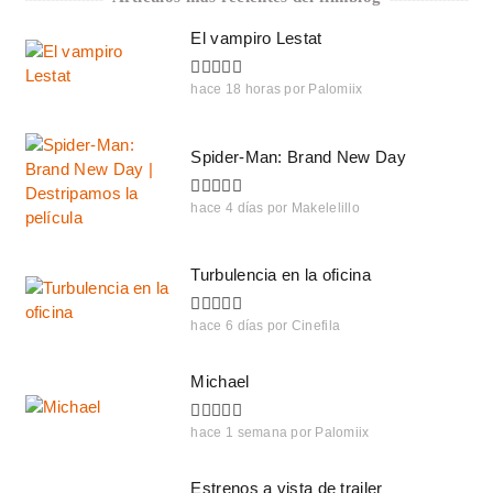
El vampiro Lestat
hace 18 horas
por
Palomiix
Spider-Man: Brand New Day
hace 4 días
por
Makelelillo
Turbulencia en la oficina
hace 6 días
por
Cinefila
Michael
hace 1 semana
por
Palomiix
Estrenos a vista de trailer