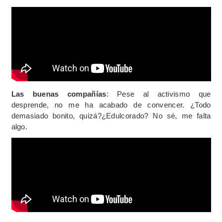
Las buenas compañías
: Pese al activismo que
desprende, no me ha acabado de convencer. ¿Todo
demasiado bonito, quizá?¿Edulcorado? No sé, me falta
algo.