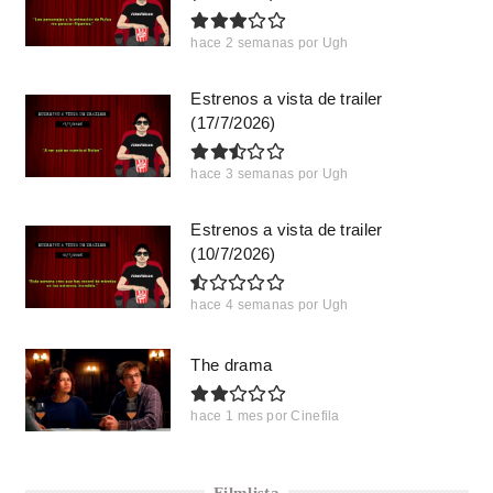
hace 2 semanas
por
Ugh
Estrenos a vista de trailer
(17/7/2026)
hace 3 semanas
por
Ugh
Estrenos a vista de trailer
(10/7/2026)
hace 4 semanas
por
Ugh
The drama
hace 1 mes
por
Cinefila
Filmlista