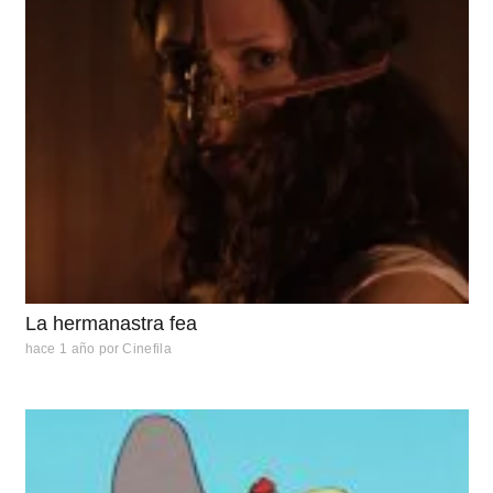
La hermanastra fea
hace 1 año
por
Cinefila