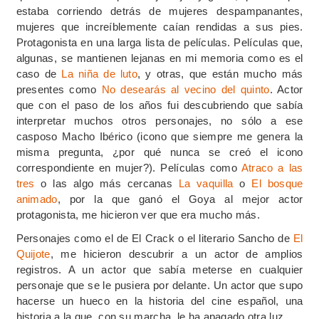
estaba corriendo detrás de mujeres despampanantes,
mujeres que increíblemente caían rendidas a sus pies.
Protagonista en una larga lista de películas. Películas que,
algunas, se mantienen lejanas en mi memoria como es el
caso de
La niña de luto
, y otras, que están mucho más
presentes como
No desearás al vecino del quinto
. Actor
que con el paso de los años fui descubriendo que sabía
interpretar muchos otros personajes, no sólo a ese
casposo Macho Ibérico (icono que siempre me genera la
misma pregunta, ¿por qué nunca se creó el icono
correspondiente en mujer?). Películas como
Atraco a las
tres
o las algo más cercanas
La vaquilla
o
El bosque
animado
, por la que ganó el Goya al mejor actor
protagonista, me hicieron ver que era mucho más.
Personajes como el de El Crack o el literario Sancho de
El
Quijote
, me hicieron descubrir a un actor de amplios
registros. A un actor que sabía meterse en cualquier
personaje que se le pusiera por delante. Un actor que supo
hacerse un hueco en la historia del cine español, una
historia a la que, con su marcha, le ha apagado otra luz.