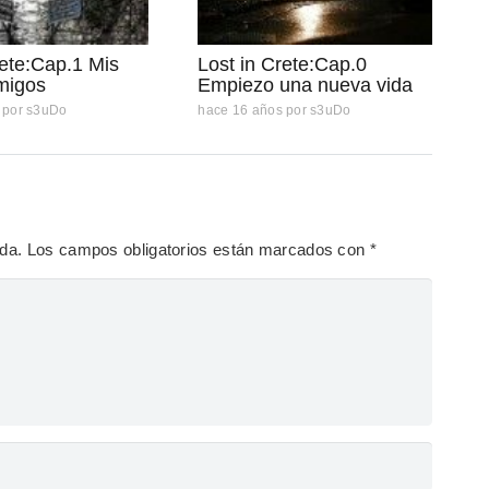
rete:Cap.1 Mis
Lost in Crete:Cap.0
migos
Empiezo una nueva vida
por
s3uDo
hace 16 años
por
s3uDo
ada.
Los campos obligatorios están marcados con
*