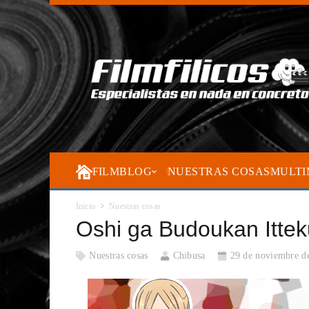
FILMBLOG
NUESTRAS COSAS
MULTI
Inicio
Nuestras cosas
Oshi ga Budoukan Ittek
Nuestras cosas
Chibusa
29 de noviembre d