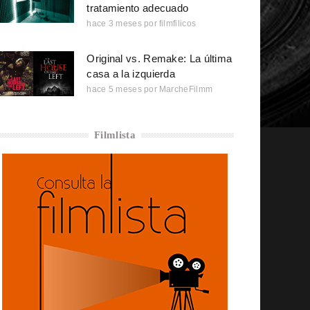
tratamiento adecuado
hace 3 meses
por
filmfilicos
Original vs. Remake: La última
casa a la izquierda
hace 5 meses
por
MarcheFilmm
Filmlista