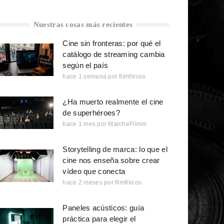
Nuestras cosas más recientes
Cine sin fronteras: por qué el
catálogo de streaming cambia
según el país
hace 1 semana
por
filmfilicos
¿Ha muerto realmente el cine
de superhéroes?
hace 1 mes
por
MarcheFilmm
Storytelling de marca: lo que el
cine nos enseña sobre crear
vídeo que conecta
hace 2 meses
por
filmfilicos
Paneles acústicos: guía
práctica para elegir el