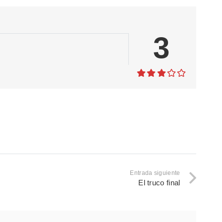
3
Entrada siguiente
El truco final