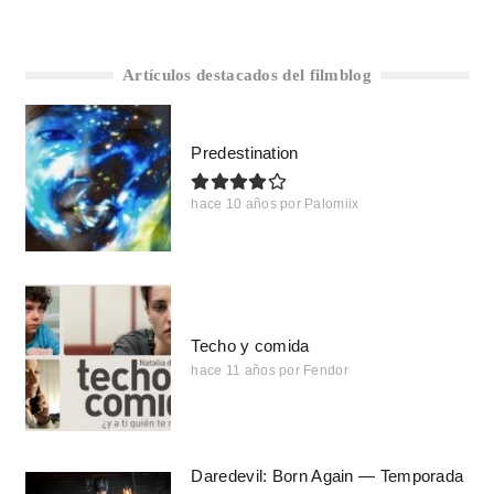
Artículos destacados del filmblog
Predestination
hace 10 años
por
Palomiix
Techo y comida
hace 11 años
por
Fendor
Daredevil: Born Again — Temporada