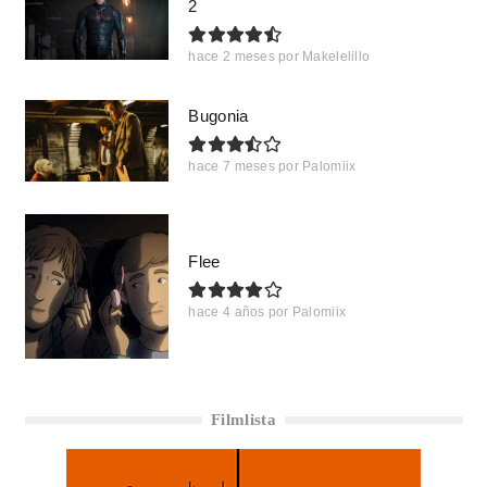
2
hace 2 meses
por
Makelelillo
Bugonia
hace 7 meses
por
Palomiix
Flee
hace 4 años
por
Palomiix
Filmlista