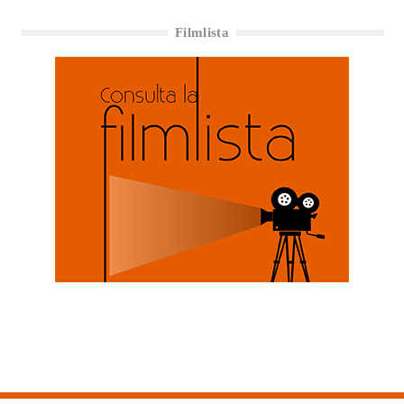
Filmlista