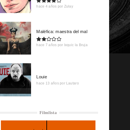
hace 4 años
por
Zulay
Maléfica: maestra del mal
hace 7 años
por
Ixquic la Bruja
Louie
hace 13 años
por
Lautaro
Filmlista