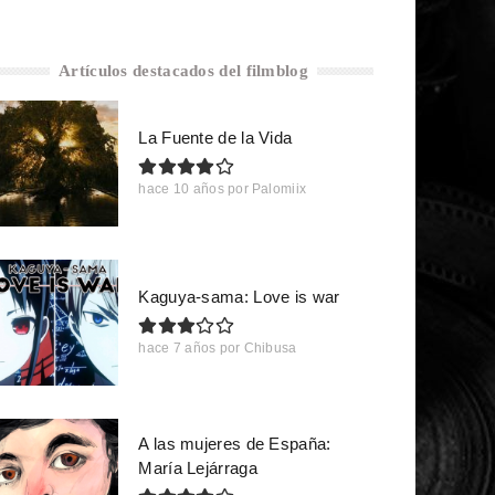
Artículos destacados del filmblog
La Fuente de la Vida
hace 10 años
por
Palomiix
Kaguya-sama: Love is war
hace 7 años
por
Chibusa
A las mujeres de España:
María Lejárraga