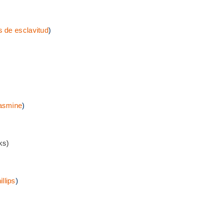
s de esclavitud
)
asmine
)
ks)
llips
)