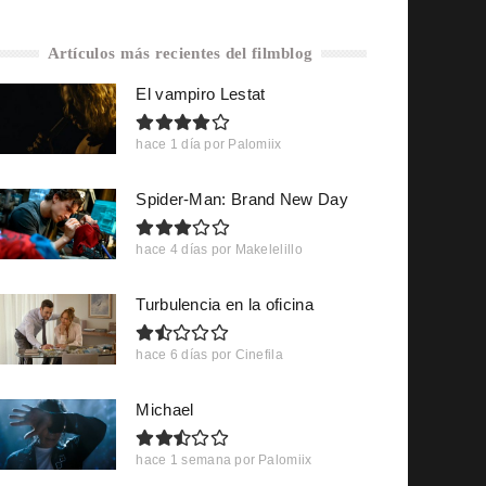
Artículos más recientes del filmblog
El vampiro Lestat
hace 1 día
por
Palomiix
Spider-Man: Brand New Day
hace 4 días
por
Makelelillo
Turbulencia en la oficina
hace 6 días
por
Cinefila
Michael
hace 1 semana
por
Palomiix