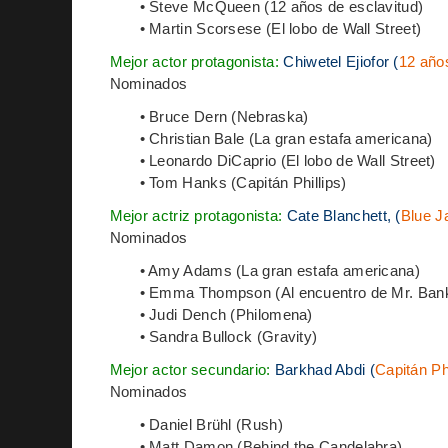
• Steve McQueen (12 años de esclavitud)
• Martin Scorsese (El lobo de Wall Street)
Mejor actor protagonista:
Chiwetel Ejiofor (
12 año
Nominados
• Bruce Dern (Nebraska)
• Christian Bale (La gran estafa americana)
• Leonardo DiCaprio (El lobo de Wall Street)
• Tom Hanks (Capitán Phillips)
Mejor actriz protagonista:
Cate Blanchett, (
Blue J
Nominados
• Amy Adams (La gran estafa americana)
• Emma Thompson (Al encuentro de Mr. Ban
• Judi Dench (Philomena)
• Sandra Bullock (Gravity)
Mejor actor secundario:
Barkhad Abdi (
Capitán Phi
Nominados
• Daniel Brühl (Rush)
• Matt Damon (Behind the Candelabra)