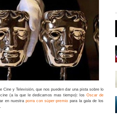
e Cine y Televisión, que nos pueden dar una pista sobre lo
cine (a la que le dedicamos mas tiempo): los
Oscar de
par en nuestra
porra con súper-premio
para la gala de los
.