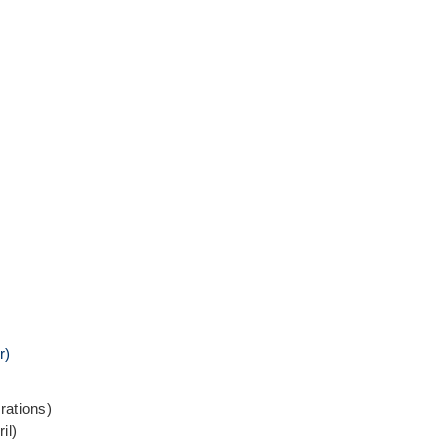
r)
rations)
il)