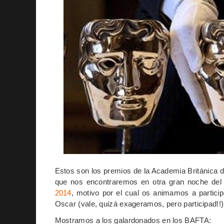
Estos son los premios de la Academia Británica d
que nos encontraremos en otra gran noche del 
2014
, motivo por el cual os animamos a partici
Oscar (vale, quizá exageramos, pero participad!!)
Mostramos a los galardonados en los BAFTA: