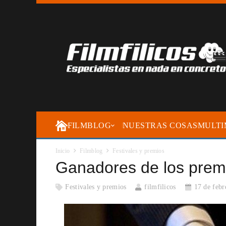
FILMBLOG
NUESTRAS COSAS
MULTI
Inicio
Filmblog
Festivales y premios
Ganadores de los pre
Festivales y premios
filmfilicos
17 de febr