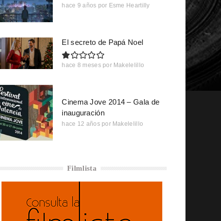
hace 9 años
por
Esme Heartilly
El secreto de Papá Noel
hace 8 meses
por
Makelelillo
Cinema Jove 2014 – Gala de
inauguración
hace 12 años
por
Makelelillo
Filmlista