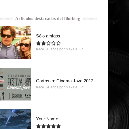
Artículos destacados del filmblog
Sólo amigos
hace 10 años
por
Makelelillo
Cortos en Cinema Jove 2012
hace 14 años
por
Makelelillo
Your Name