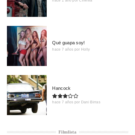
hace 1 año
por
Cinefila
Qué guapa soy!
hace 7 años
por
Holly
Hancock
hace 7 años
por
Dani Birras
Filmlista