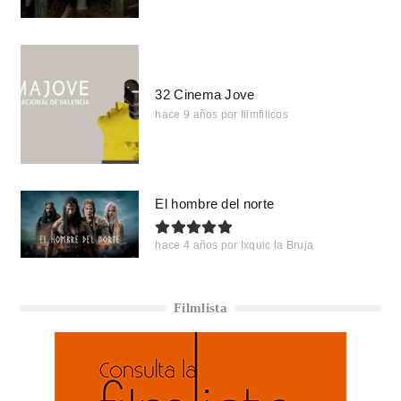
32 Cinema Jove
hace 9 años
por
filmfilicos
El hombre del norte
hace 4 años
por
Ixquic la Bruja
Filmlista