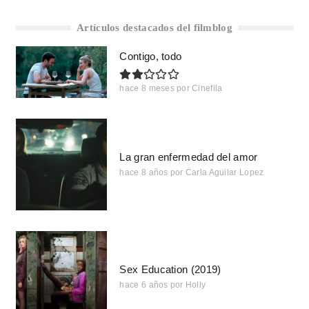
Artículos destacados del filmblog
Contigo, todo
hace 8 meses
por
Cinefila
La gran enfermedad del amor
hace 8 años
por
Carla Aguilar Lopez
Sex Education (2019)
hace 6 años
por
Holly