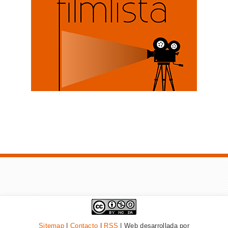
Sitemap
|
Contacto
|
RSS
| Web desarrollada por