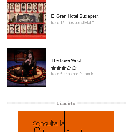
El Gran Hotel Budapest
hace 12 años
por
silviaLT
The Love Witch
hace 5 años
por
Palomiix
Filmlista