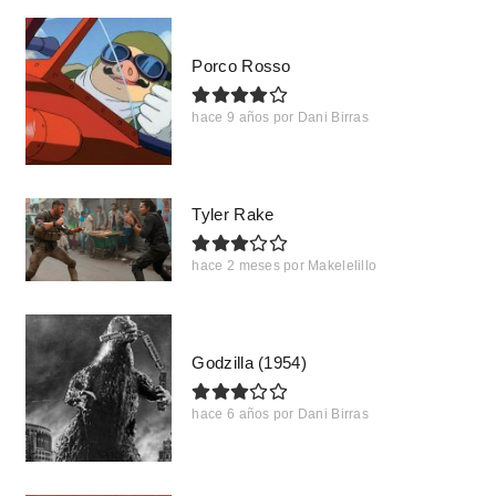
Porco Rosso
hace 9 años
por
Dani Birras
Tyler Rake
hace 2 meses
por
Makelelillo
Godzilla (1954)
hace 6 años
por
Dani Birras