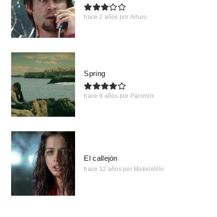
hace 2 años
por
Arturo
Spring
hace 9 años
por
Palomiix
El callejón
hace 12 años
por
Makelelillo