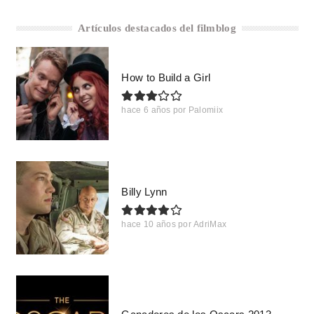
Artículos destacados del filmblog
How to Build a Girl
hace 6 años
por
Palomiix
Billy Lynn
hace 10 años
por
AdriMax