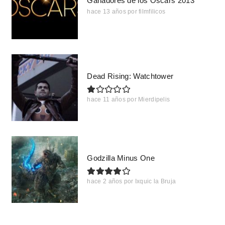
Ganadores de los Oscars 2013
hace 13 años
por
filmfilicos
Dead Rising: Watchtower
hace 11 años
por
Mierdipelis
Godzilla Minus One
hace 2 años
por
Ixquic la Bruja