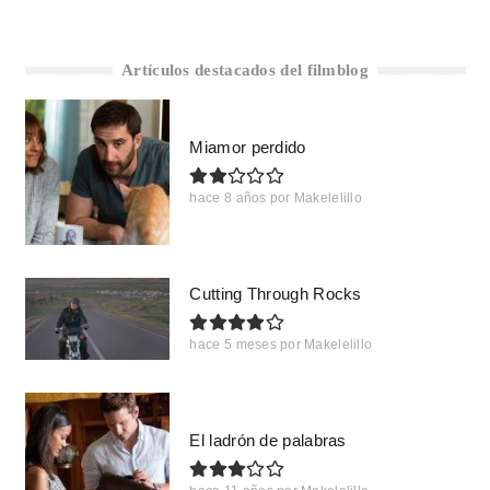
Artículos destacados del filmblog
Miamor perdido
hace 8 años
por
Makelelillo
Cutting Through Rocks
hace 5 meses
por
Makelelillo
El ladrón de palabras