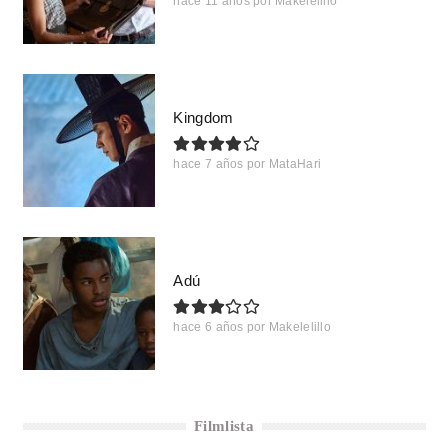
hace 11 años
por
Makelelillo
Kingdom
hace 7 años
por
MataHari
Adú
hace 6 años
por
Makelelillo
Filmlista