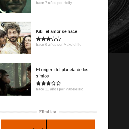
hace 7 años
por
Holly
Kiki, el amor se hace
hace 6 años
por
Makelelillo
El origen del planeta de los
simios
hace 11 años
por
Makelelillo
Filmlista