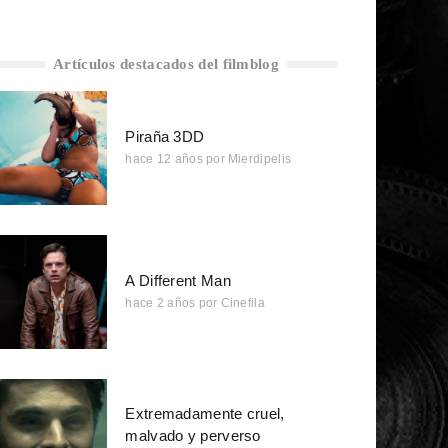
Artículos destacados del filmblog
Piraña 3DD
hace 12 años
por
Mierdipelis
A Different Man
hace 2 años
por
Cinefila
Extremadamente cruel,
malvado y perverso