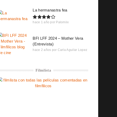
La hermanastra fea
hace 1 año
por
Palomiix
BFI LFF 2024 – Mother Vera
(Entrevista)
hace 2 años
por
Carla Aguilar Lopez
Filmlista