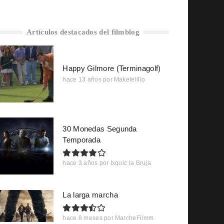
Artículos destacados del filmblog
Happy Gilmore (Terminagolf)
hace 13 años
por
Makelelillo
30 Monedas Segunda
Temporada
hace 3 años
por
Ixquic la Bruja
La larga marcha
hace 8 meses
por
MarcheFilmm