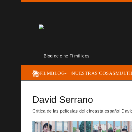
FILMBLOG
NUESTRAS COSAS
MULTI
David Serrano
Crítica de las películas del cineasta español David