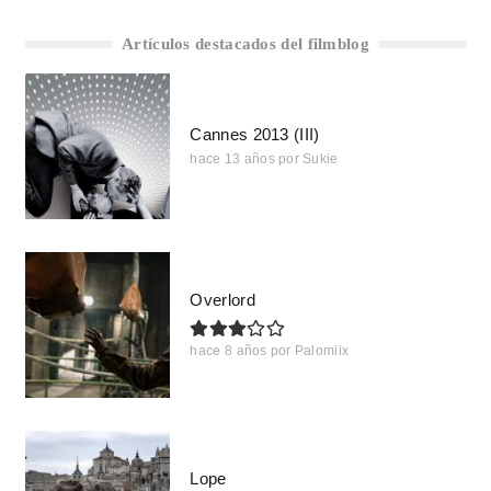
Artículos destacados del filmblog
Cannes 2013 (III)
hace 13 años
por
Sukie
Overlord
hace 8 años
por
Palomiix
Lope