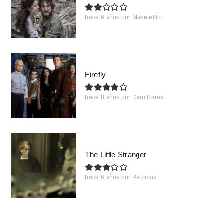
hace 6 años
por
Makelelillo
Firefly
hace 8 años
por
Dani Birras
The Little Stranger
hace 6 años
por
Palomiix