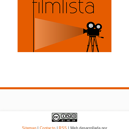
Sitemap
|
Contacto
|
RSS
| Web desarrollada por