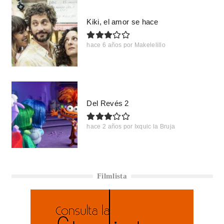
Kiki, el amor se hace
hace 6 años
por
Makelelillo
Del Revés 2
hace 2 años
por
Ixquic la Bruja
Filmlista