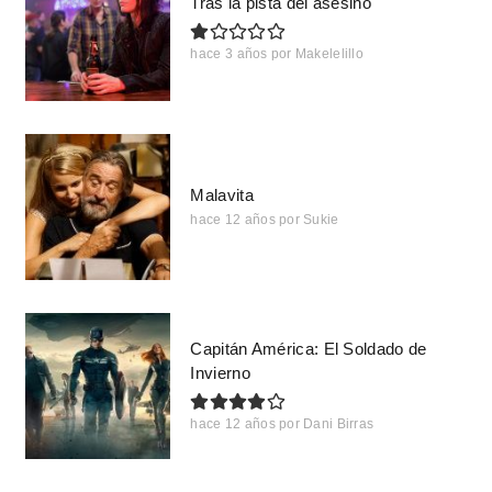
Tras la pista del asesino
hace 3 años
por
Makelelillo
Malavita
hace 12 años
por
Sukie
Capitán América: El Soldado de
Invierno
hace 12 años
por
Dani Birras