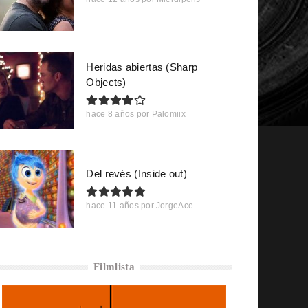
Heridas abiertas (Sharp
Objects)
hace 8 años
por
Palomiix
Del revés (Inside out)
hace 11 años
por
JorgeAce
Filmlista