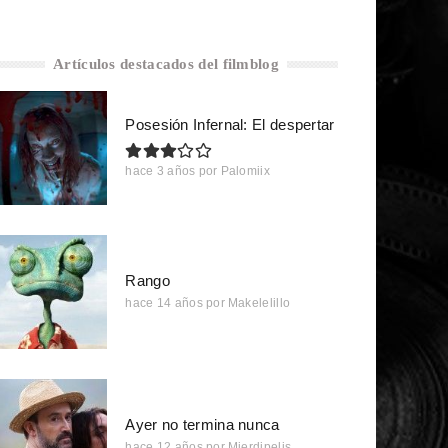
Artículos destacados del filmblog
Posesión Infernal: El despertar
hace 3 años
por
Palomiix
Rango
hace 14 años
por
Makelelillo
Ayer no termina nunca
hace 12 años
por
Mierdipelis