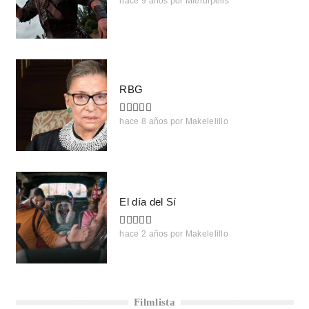
hace 9 años
por
Mierdipelis
RBG
hace 8 años
por
Makelelillo
El día del Sí
hace 2 años
por
Makelelillo
Filmlista