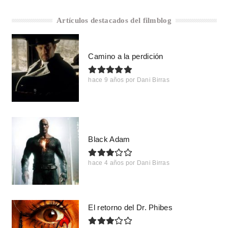
Artículos destacados del filmblog
Camino a la perdición
hace 9 años
por
Dani Birras
Black Adam
hace 4 años
por
Dani Birras
El retorno del Dr. Phibes