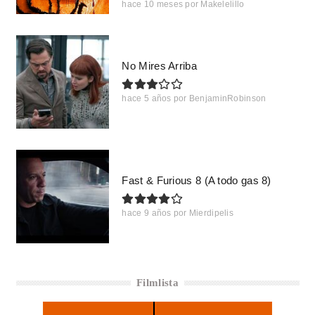
hace 10 meses
por
Makelelillo
No Mires Arriba
hace 5 años
por
BenjaminRobinson
Fast & Furious 8 (A todo gas 8)
hace 9 años
por
Mierdipelis
Filmlista