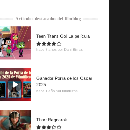
Artículos destacados del filmblog
Teen Titans Go! La película
hace 7 años
por
Dani Birras
Ganador Porra de los Oscar
2025
hace 1 año
por
filmfilicos
Thor: Ragnarok