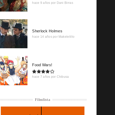
hace 9 años
por
Dani Birras
Sherlock Holmes
hace 14 años
por
Makelelillo
Food Wars!
hace 7 años
por
Chibusa
Filmlista