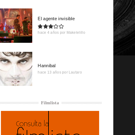
El agente invisible
hace 4 años
por
Makelelillo
Hannibal
hace 13 años
por
Lautaro
Filmlista