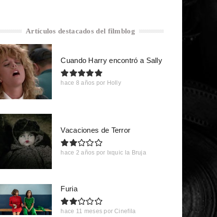
Artículos destacados del filmblog
Cuando Harry encontró a Sally
hace 8 años
por
Holly
Vacaciones de Terror
hace 2 años
por
Ixquic la Bruja
Furia
hace 11 meses
por
Cinefila