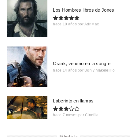
Los Hombres libres de Jones
hace 10 años
por
AdriMax
Crank, veneno en la sangre
hace 14 años
por
Ugh y Makelelillo
Laberinto en llamas
hace 7 meses
por
Cinefila
Filmlista