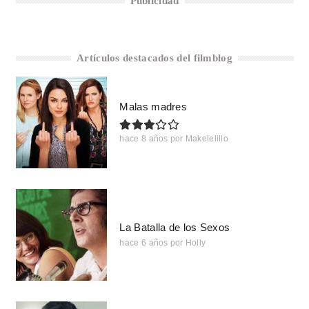
Publicidad
Artículos destacados del filmblog
Malas madres
hace 8 años
por
Makelelillo
La Batalla de los Sexos
hace 6 años
por
Holly