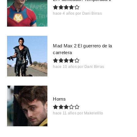
hace 4 años
por
Dani Birras
Mad Max 2 El guerrero de la
carretera
hace 10 años
por
Dani Birras
Horns
hace 11 años
por
Makelelillo