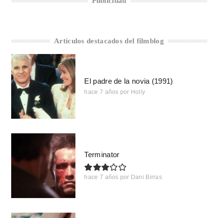
Publicidad
Artículos destacados del filmblog
El padre de la novia (1991)
hace 7 años
por
Holly
Terminator
hace 7 años
por
Dani Birras