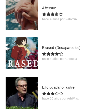
Aftersun
hace 4 años
por
Palomiix
Erased (Desaparecido)
hace 8 años
por
Chibusa
El ciudadano ilustre
hace 10 años
por
AdriMax