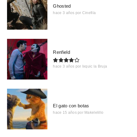
Ghosted
hace 3 años
por
Cinefila
Renfield
hace 3 años
por
Ixquic la Bruja
El gato con botas
hace 15 años
por
Makelelillo