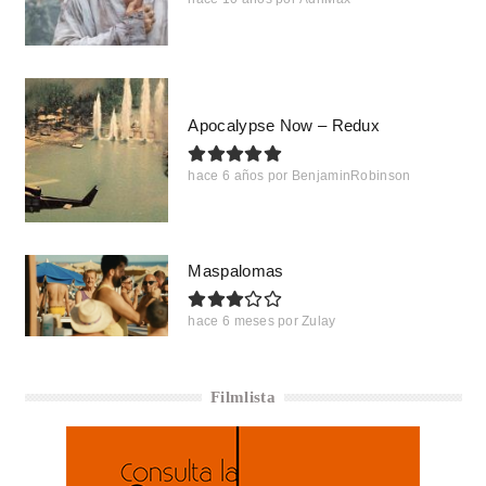
Apocalypse Now – Redux
hace 6 años
por
BenjaminRobinson
Maspalomas
hace 6 meses
por
Zulay
Filmlista