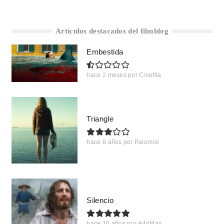
Artículos destacados del filmblog
Embestida
hace 2 meses
por
Cinefila
Triangle
hace 6 años
por
Palomiix
Silencio
hace 10 años
por
AdriMax