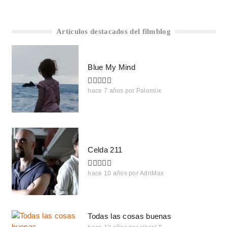
Artículos destacados del filmblog
Blue My Mind
hace 7 años
por
Palomiix
Celda 211
hace 10 años
por
AdriMax
Todas las cosas buenas