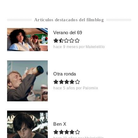
Artículos destacados del filmblog
Verano del 69
hace 9 meses
por
Makelelillo
Otra ronda
hace 5 años
por
Palomiix
Ben X