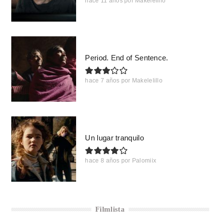
hace 11 años
por
Makelelillo
Period. End of Sentence.
hace 7 años
por
Makelelillo
Un lugar tranquilo
hace 8 años
por
Palomiix
Filmlista