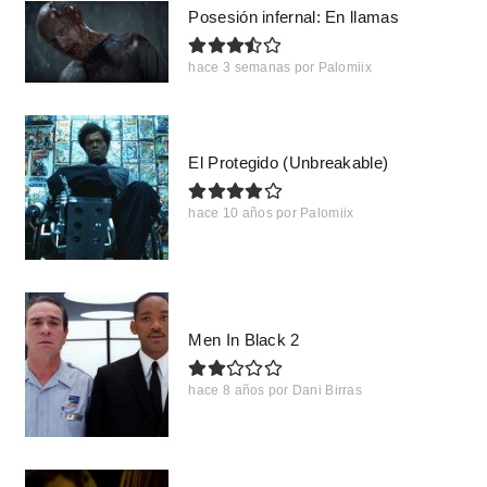
Posesión infernal: En llamas
hace 3 semanas
por
Palomiix
El Protegido (Unbreakable)
hace 10 años
por
Palomiix
Men In Black 2
hace 8 años
por
Dani Birras