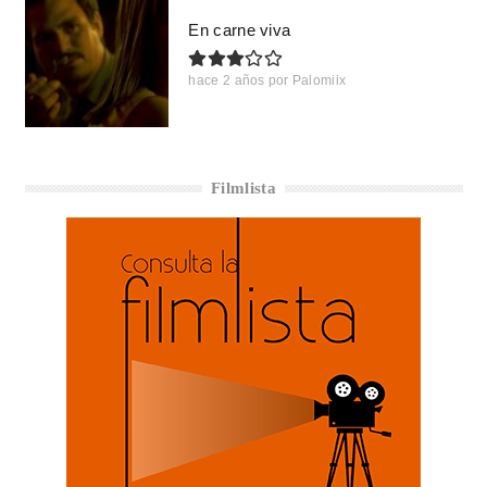
En carne viva
hace 2 años
por
Palomiix
Filmlista