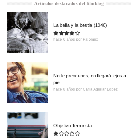
Artículos destacados del filmblog
La bella y la bestia (1946)
hace 6 años
por
Palomiix
No te preocupes, no llegará lejos a
pie
hace 8 años
por
Carla Aguilar Lopez
Objetivo Terrorista