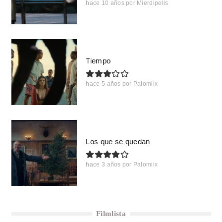
hace 10 años
por
Mierdipelis
Tiempo
hace 5 años
por
Palomiix
Los que se quedan
hace 3 años
por
Palomiix
Filmlista