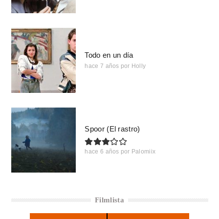
Todo en un día
hace 7 años
por
Holly
Spoor (El rastro)
hace 6 años
por
Palomiix
Filmlista