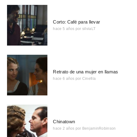
Corto: Café para llevar
hace 5 años
por
silviaLT
Retrato de una mujer en llamas
hace 6 años
por
Cinefila
Chinatown
hace 2 años
por
BenjaminRobinson