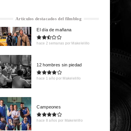
Artículos destacados del filmblog
El día de mañana
hace 2 semanas
por
Makelelillo
12 hombres sin piedad
hace 1 año
por
Makelelillo
Campeones
hace 8 años
por
Makelelillo