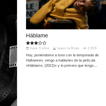
Háblame
hace 3 años
Ixquic la Bruja
2.559
Hoy, poniéndome a tono con la temporada de
Halloween, vengo a hablarles de la película
«Háblame, (2022)» y lo primero que tengo…