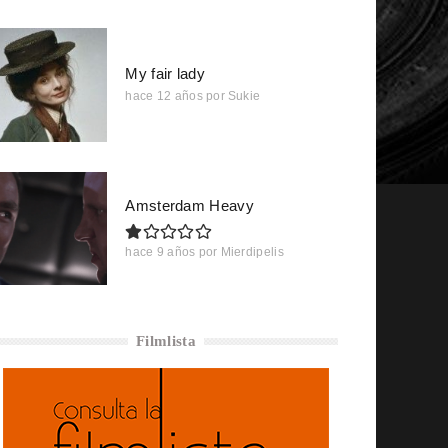
My fair lady
hace 12 años
por
Sukie
Amsterdam Heavy
hace 9 años
por
Mierdipelis
Filmlista