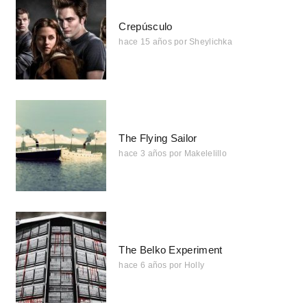
Crepúsculo
hace 15 años
por
Sheylichka
The Flying Sailor
hace 3 años
por
Makelelillo
The Belko Experiment
hace 6 años
por
Holly