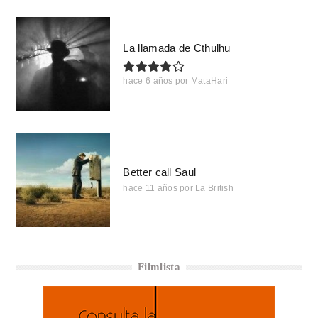
La llamada de Cthulhu
hace 6 años
por
MataHari
Better call Saul
hace 11 años
por
La British
Filmlista