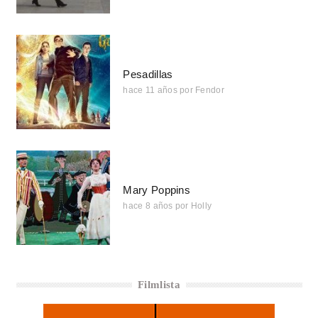
Pesadillas
hace 11 años
por
Fendor
Mary Poppins
hace 8 años
por
Holly
Filmlista