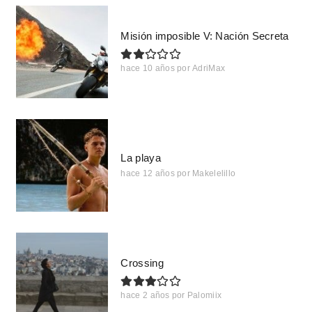
Misión imposible V: Nación Secreta
hace 10 años
por
AdriMax
La playa
hace 12 años
por
Makelelillo
Crossing
hace 2 años
por
Palomiix